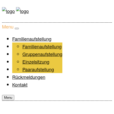
Menu
Familienaufstellung
Workshop
Familienaufstellung
Über mich
Gruppenaufstellung
Termine
Einzelsitzung
Preise & Ort
Paaraufstellung
Rückmeldungen
Kontakt
Menu