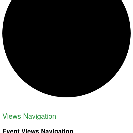
Events
Views Navigation
Event Views Navigation