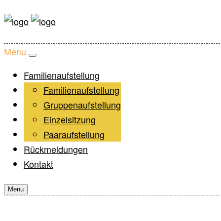
Menu
Familienaufstellung
Workshop
Familienaufstellung
Über mich
Gruppenaufstellung
Termine
Einzelsitzung
Preise & Ort
Paaraufstellung
Rückmeldungen
Kontakt
Menu